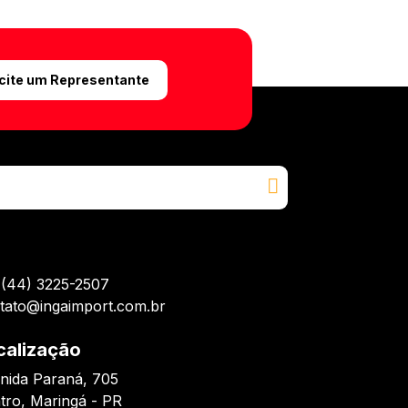
icite um Representante
(44) 3225-2507
tato@ingaimport.com.br
calização
nida Paraná, 705
tro, Maringá - PR