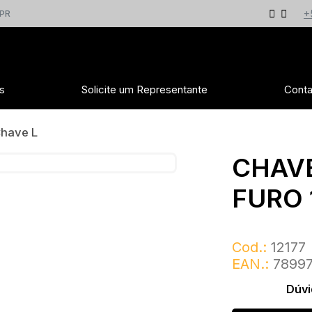
+
 PR
s
Solicite um Representante
Conta
have L
CHAVE
FURO 
Cod.:
12177
EAN.:
78997
Dúvi