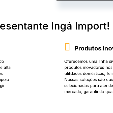
resentante Ingá Import!
Produtos ino
do
Oferecemos uma linha div
e alta
produtos inovadores nos
es
utilidades domésticas, fe
apoio
Nossas soluções são cu
gir
selecionadas para atende
mercado, garantindo qual