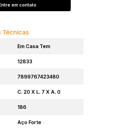
Entre em contato
 Técnicas
Em Casa Tem
12833
7899767423480
C. 20 X L. 7 X A. 0
186
Aço Forte