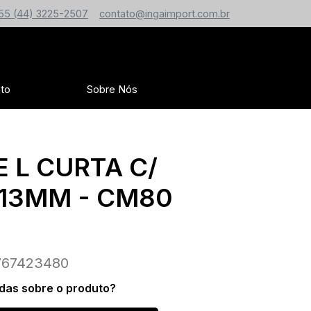
55 (44) 3225-2507
contato@ingaimport.com.br
to
Sobre Nós
 L CURTA C/
13MM - CM80
67423480
das sobre o produto?