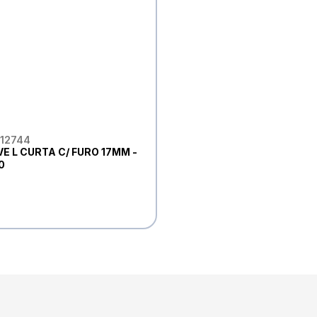
 12744
E L CURTA C/ FURO 17MM -
0