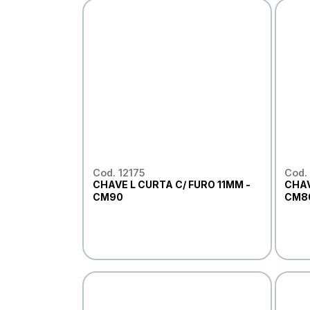
Cod. 12175
Cod.
CHAVE L CURTA C/ FURO 11MM -
CHAV
CM90
CM8