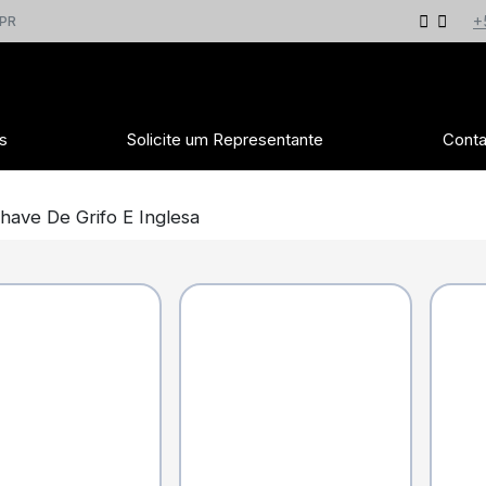
+
 PR
s
Solicite um Representante
Conta
ave De Grifo E Inglesa