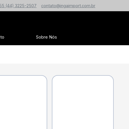
55 (44) 3225-2507
contato@ingaimport.com.br
to
Sobre Nós