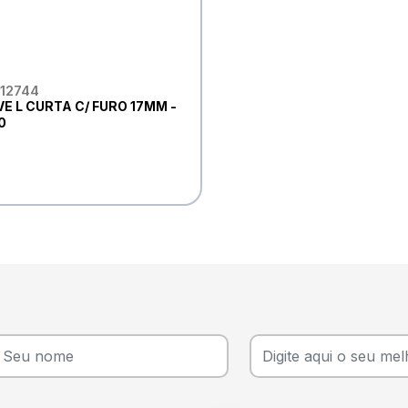
 12744
E L CURTA C/ FURO 17MM -
0