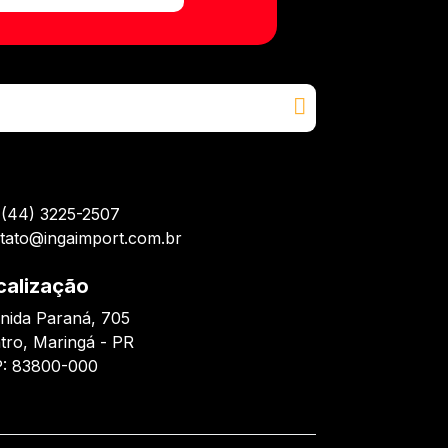
(44) 3225-2507
tato@ingaimport.com.br
calização
nida Paraná, 705
tro, Maringá - PR
: 83800-000