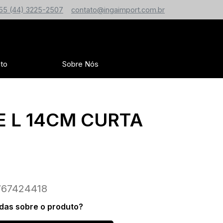
55 (44) 3225-2507
contato@ingaimport.com.br
to
Sobre Nós
 L 14CM CURTA
67424418
das sobre o produto?