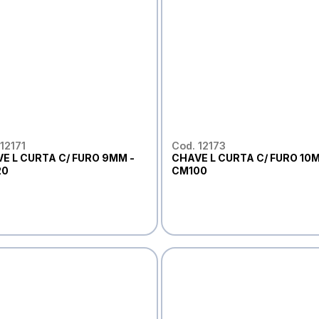
12171
Cod. 12173
E L CURTA C/ FURO 9MM -
CHAVE L CURTA C/ FURO 10M
20
CM100