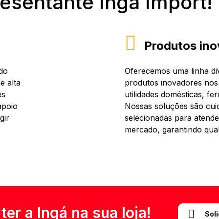
resentante Ingá Import!
Produtos ino
do
Oferecemos uma linha div
e alta
produtos inovadores nos
es
utilidades domésticas, fe
apoio
Nossas soluções são cu
gir
selecionadas para atende
mercado, garantindo qual
er a Ingá na sua loja!
Sol