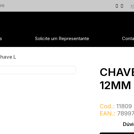
+
 PR
s
Solicite um Representante
Conta
have L
CHAVE
12MM
Cod.:
11809
EAN.:
78997
Dúvi