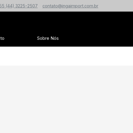
55 (44) 3225-2507
contato@ingaimport.com.br
to
Sobre Nós