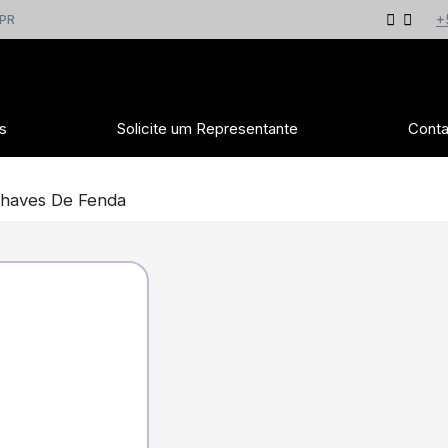
+
 PR
s
Solicite um Representante
Conta
haves De Fenda