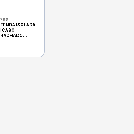
5798
 FENDA ISOLADA
4 CABO
RRACHADO
 VANADIUM
 CM36, MARCA:
ORTE