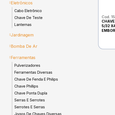
Eletrônicos
Cabo Eletrônico
Cod. 1
Chave De Teste
CHAVE
Lanternas
5/32 X
EMBO
Jardinagem
CROMO
10CM-
AÇO F
Bomba De Ar
Ferramentas
Pulverizadores
Ferramentas Diversas
Chave De Fenda E Philips
Chave Phillips
Chave Ponta Dupla
Serras E Serrotes
Serrotes E Serras
Jogos De Chaves Diversas