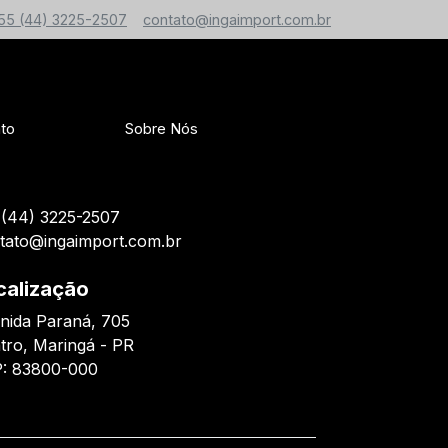
55 (44) 3225-2507
contato@ingaimport.com.br
to
Sobre Nós
(44) 3225-2507
tato@ingaimport.com.br
calização
nida Paraná, 705
tro, Maringá - PR
: 83800-000