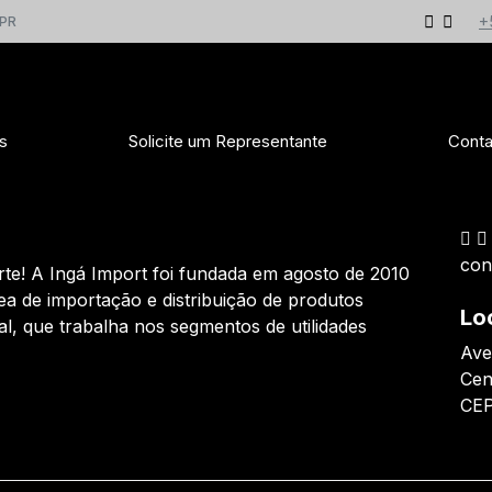
+
 PR
s
Solicite um Representante
Conta
con
te! A Ingá Import foi fundada em agosto de 2010
ea de importação e distribuição de produtos
Lo
al, que trabalha nos segmentos de utilidades
Ave
Cen
CEP